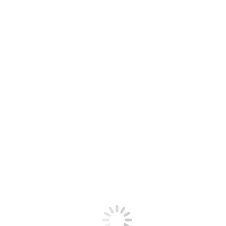
Start
2014
Dezember
17